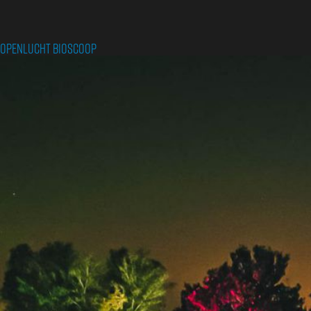
Geluidsverzorging
4
mei
Openlucht Bioscoop
Herdenking