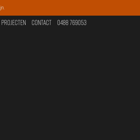
jn.
Projecten
CONTACT
0488 769053