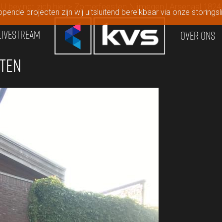
U bevindt zich hier
> Zomerfeesten Nijmegen | Arsenaal 1824
pende projecten zijn wij uitsluitend bereikbaar via onze storingsli
LIVESTREAM
OVER ONS
TEN