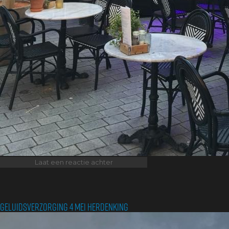
op
Laat een reactie achter
Zomerfeesten
Nijmegen
|
Geluidsverzorging 4 mei Herdenking
Arsenaal
1824